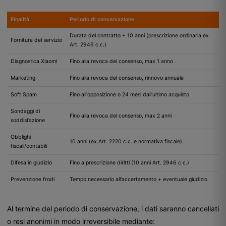
Finalità
Periodo di conservazione
Durata del contratto + 10 anni (prescrizione ordinaria ex
Fornitura del servizio
Art. 2946 c.c.)
Diagnostica Xiaomi
Fino alla revoca del consenso, max 1 anno
Marketing
Fino alla revoca del consenso, rinnovo annuale
Soft Spam
Fino all'opposizione o 24 mesi dall'ultimo acquisto
Sondaggi di
Fino alla revoca del consenso, max 2 anni
soddisfazione
Obblighi
10 anni (ex Art. 2220 c.c. e normativa fiscale)
fiscali/contabili
Difesa in giudizio
Fino a prescrizione diritti (10 anni Art. 2946 c.c.)
Prevenzione frodi
Tempo necessario all'accertamento + eventuale giudizio
Al termine del periodo di conservazione, i dati saranno cancellati
o resi anonimi in modo irreversibile mediante: