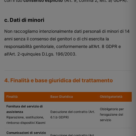
con il tuo
consenso esplicito
(Art. 9, comma 2, lett. a) GDPR).
c. Dati di minori
Non raccogliamo intenzionalmente dati personali di minori di 14
anni senza il consenso dei genitori o di chi esercita la
responsabilità genitoriale, conformemente all'Art. 8 GDPR e
all'Art. 2-quinquies D.Lgs. 196/2003.
4. Finalità e base giuridica del trattamento
Finalità
Base Giuridica
Obbligatorietà
Fornitura del servizio di
Obbligatorio per
assistenza
Esecuzione del contratto (Art.
l'erogazione del
Riparazione, sostituzione,
6.1.b GDPR)
servizio
rimborso dispositivi Xiaomi
Comunicazioni di servizio
Esecuzione del contratto (Art.