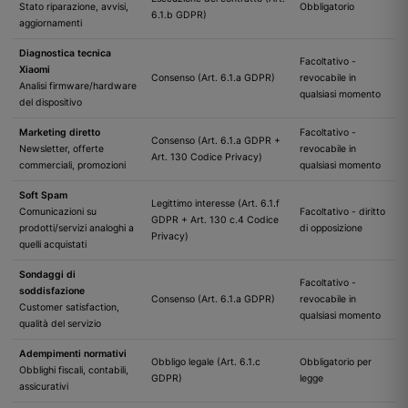
Stato riparazione, avvisi,
Obbligatorio
6.1.b GDPR)
aggiornamenti
Diagnostica tecnica
Facoltativo -
Xiaomi
Consenso (Art. 6.1.a GDPR)
revocabile in
Analisi firmware/hardware
qualsiasi momento
del dispositivo
Marketing diretto
Facoltativo -
Consenso (Art. 6.1.a GDPR +
Newsletter, offerte
revocabile in
Art. 130 Codice Privacy)
commerciali, promozioni
qualsiasi momento
Soft Spam
Legittimo interesse (Art. 6.1.f
Comunicazioni su
Facoltativo - diritto
GDPR + Art. 130 c.4 Codice
prodotti/servizi analoghi a
di opposizione
Privacy)
quelli acquistati
Sondaggi di
Facoltativo -
soddisfazione
Consenso (Art. 6.1.a GDPR)
revocabile in
Customer satisfaction,
qualsiasi momento
qualità del servizio
Adempimenti normativi
Obbligo legale (Art. 6.1.c
Obbligatorio per
Obblighi fiscali, contabili,
GDPR)
legge
assicurativi