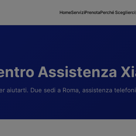
Home
Servizi
Prenota
Perché Sceglierci
entro Assistenza 
r aiutarti. Due sedi a Roma, assistenza telefon