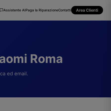
Area Clienti
Assistente AI
Paga la Riparazione
Contatti
Xiaomi Roma
ica ed email.