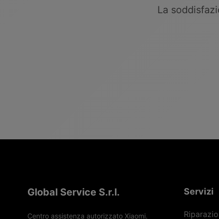
La soddisfazio
Global Service S.r.l.
Servizi
Riparazio
Centro assistenza autorizzato Xiaomi.